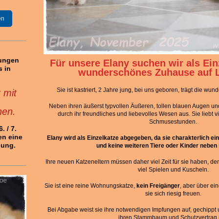
en
rungen
Für unsere Elany suchen wir als Ein
s in
wunderschönes Zuhause auf L
Sie ist kastriert, 2 Jahre jung, bei uns geboren, trägt die wu
 mit
Neben ihren äußerst typvollen Äußeren, tollen blauen Augen und 
hen.
durch ihr freundliches und liebevolles Wesen aus. Sie liebt v
Schmusestunden.
. / 7.
en eine
Elany wird als Einzelkatze abgegeben, da sie charakterlich ein
gung.
und keine weiteren Tiere oder Kinder neben 
Ihre neuen Katzeneltern müssen daher viel Zeit für sie haben, d
viel Spielen und Kuscheln.
Sie ist eine reine Wohnungskatze,
kein Freigänger
, aber über e
sie sich riesig freuen.
Bei Abgabe weist sie ihre notwendigen Impfungen auf, gechippt un
ihren Stammbaum und Schutzvertrag 