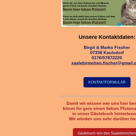
Unsere Kontaktdaten:
Birgit & Marko Fischer
07338 Kaulsdorf
0176/57872220
saalebirmchen.fischer@gmail.
KONTAKTFORMULAR
Damit wir wissen wer uns hier be
könnt ihr gern einen lieben Pfoten
in unser Gästebuch hinterlass
Wir würden uns sehr darüber fr
Gästebuch von den Saalebirmchen