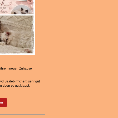
in ihrem neuen Zuhause
s vd Saalebirmchen) sehr gut
nleben so gut klappt.
en