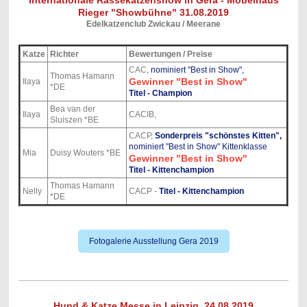
Internationale Rassekatzenshow in Gera - Möbelhaus
Rieger "Showbühne" 31.08.2019
Edelkatzenclub Zwickau / Meerane
Katze
Richter
Bewertungen / Preise
CAC,
nominiert "Best in Show",
Thomas Hamann
Gewinner "Best in Show"
Ilaya
*DE
Titel - Champion
Bea van der
Ilaya
CACIB,
Sluiszen *BE
CACP,
Sonderpreis "schönstes Kitten",
nominiert "Best in Show" Kittenklasse
Mia
Duisy Wouters *BE
Gewinner "Best in Show"
Titel - Kittenchampion
Thomas Hamann
Nelly
CACP -
Titel - Kittenchampion
*DE
Fotogalerie Ausstellung Gera 2019
Hund & Katze Messe in Leipzig, 24.08.2019