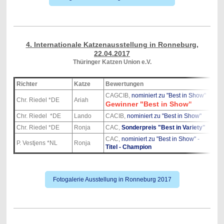
4. Internationale Katzenausstellung in Ronneburg,
22.04.2017
Thüringer Katzen Union e.V.
Richter
Katze
Bewertungen
CAGCIB,
nominiert zu "Best in Show"
Chr. Riedel *DE
Ariah
Gewinner "Best in Show"
Chr. Riedel *DE
Lando
CACIB,
nominiert zu "Best in Show"
Chr. Riedel *DE
Ronja
CAC,
Sonderpreis "Best in Variety"
CAC,
nominiert zu "Best in Show" -
P. Vestjens *NL
Ronja
Titel - Champion
Fotogalerie Ausstellung in Ronneburg 2017