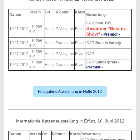
Verein
Ort
Richter
Katze
Datum
Bewertung
CAP,
nom. BIS,
Felidae
Gewinner "Best in
10.11.2012
Halle
P. Vestjens
Enzo
e.V.
Show"
- Premior -
Felidae
10.11.2012
Halle
Trautmann
Enzo
CAP,
Best in Variety
e.V.
Felidae
10.11.2012
Halle
P. Vestjens
Elvis
CAP,
e.V.
Felidae
CAP,
Sonderpreis
-
10.11.2012
Halle
Trautmann
Elvis
e.V.
Premior -
Fotogalerie Ausstellung in Halle 2012
Internationle Katzenausstellung in Erfurt, 10. Juni 2012
Datum
Verein
Ort
Richter
Katze
Bewertung