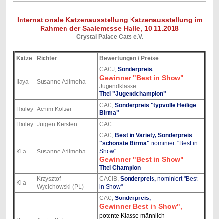
Internationale Katzenausstellung Katzenausstellung im
Rahmen der Saalemesse Halle, 10.11.2018
Crystal Palace Cats e.V.
Katze
Richter
Bewertungen / Preise
CACJ,
Sonderpreis,
Gewinner "Best in Show"
Ilaya
Susanne Adimoha
Jugendklasse
Titel "Jugendchampion"
CAC,
Sonderpreis "typvolle Heilige
Hailey
Achim Kölzer
Birma"
Hailey
Jürgen Kersten
CAC
CAC,
Best in Variety,
Sonderpreis
"schönste Birma"
nominiert "Best in
Show"
Kila
Susanne Adimoha
Gewinner "Best in Show"
Titel Champion
Krzysztof
CACIB,
Sonderpreis,
nominiert "Best
Kila
Wycichowski (PL)
in Show"
CAC,
Sonderpreis,
Gewinner Best in Show",
potente Klasse männlich