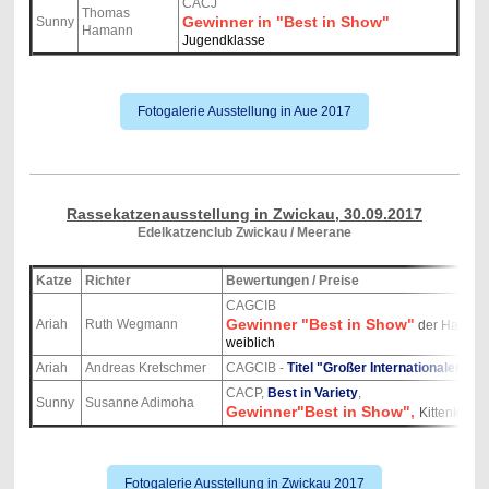
CACJ
Thomas
Gewinner in "Best in Show"
Sunny
Hamann
Jugendklasse
Fotogalerie Ausstellung in Aue 2017
Rassekatzenausstellung in Zwickau, 30.09.2017
Edelkatzenclub Zwickau / Meerane
Katze
Richter
Bewertungen / Preise
CAGCIB
Gewinner "Best in Show"
Ariah
Ruth Wegmann
der Halbla
weiblich
Ariah
Andreas Kretschmer
CAGCIB -
Titel "Großer Internationaler C
CACP,
Best in Variety
,
Sunny
Susanne Adimoha
Gewinner"Best in Show",
Kittenklass
Fotogalerie Ausstellung in Zwickau 2017