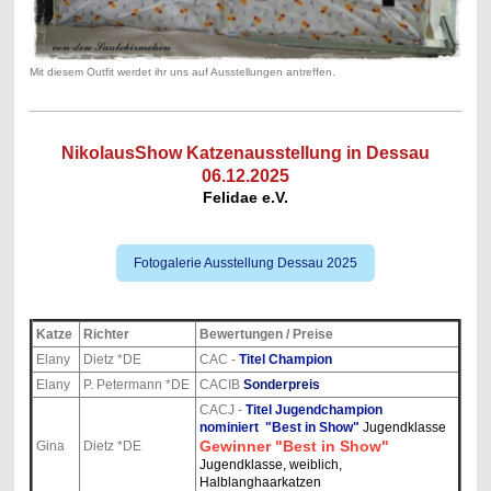
Mit diesem Outfit werdet ihr uns auf Ausstellungen antreffen.
NikolausShow Katzenausstellung in Dessau
06.12.2025
Felidae e.V.
Fotogalerie Ausstellung Dessau 2025
Katze
Richter
Bewertungen / Preise
Elany
Dietz *DE
CAC -
Titel Champion
Elany
P. Petermann *DE
CACIB
Sonderpreis
CACJ -
Titel Jugendchampion
nominiert "Best in Show"
Jugendklasse
Gewinner "Best in Show"
Gina
Dietz *DE
Jugendklasse, weiblich,
Halblanghaarkatzen