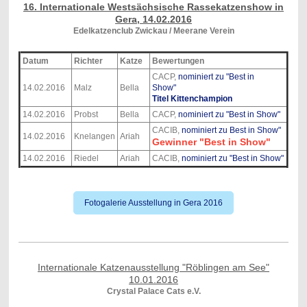
16. Internationale Westsächsische Rassekatzenshow in
Gera, 14.02.2016
Edelkatzenclub Zwickau / Meerane Verein
Datum
Richter
Katze
Bewertungen
CACP,
nominiert zu "Best in
14.02.2016
Malz
Bella
Show"
Titel Kittenchampion
14.02.2016
Probst
Bella
CACP,
nominiert zu "Best in Show"
CACIB,
nominiert zu Best in Show"
14.02.2016
Knelangen
Ariah
Gewinner "Best in Show"
14.02.2016
Riedel
Ariah
CACIB,
nominiert zu "Best in Show"
Fotogalerie Ausstellung in Gera 2016
Internationale Katzenausstellung "Röblingen am See"
10.01.2016
Crystal Palace Cats e.V.