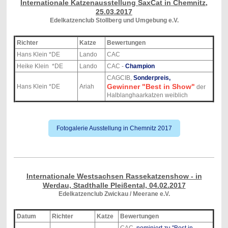
Internationale Katzenausstellung SaxCat in Chemnitz,
25.03.2017
Edelkatzenclub Stollberg und Umgebung e.V.
Richter
Katze
Bewertungen
Hans Klein *DE
Lando
CAC
Heike Klein *DE
Lando
CAC -
Champion
CAGCIB,
Sonderpreis,
Gewinner "Best in Show"
Hans Klein *DE
Ariah
der
Halblanghaarkatzen weiblich
Fotogalerie Ausstellung in Chemnitz 2017
Internationale Westsachsen Rassekatzenshow - in
Werdau, Stadthalle Pleißental, 04.02.2017
Edelkatzenclub Zwickau / Meerane e.V.
Datum
Richter
Katze
Bewertungen