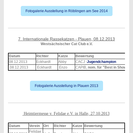
Fotogalerie Ausstellung in Röblingen am See 2014
7. Internationale Rassekatzen - Plauen, 08.12.2013
Westsächsischer Cat Club e.V.
Datum
Richter
Katze
Bewertung
08.12.2013
Eckhardt
Abby
CACJ -
Jugendchampion
08.12.2013
Eckhardt
Enzo
CAPIB,
nom. für "Best in Show"
Fotogalerie Ausstellung in Plauen 2013
Heimtiermesse v. Felidae e.V. in Halle, 27.10.2013
Datum
Verein
Ort
Richter
Katze
Bewertung
Felidae