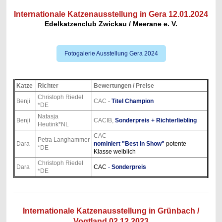
Internationale Katzenausstellung in Gera 12.01.2024
Edelkatzenclub Zwickau / Meerane e. V.
Fotogalerie Ausstellung Gera 2024
Katze
Richter
Bewertungen / Preise
Christoph Riedel
Benji
CAC -
Titel Champion
*DE
Natasja
Benji
CACIB,
Sonderpreis + Richterliebling
Heutink*NL
CAC
Petra Langhammer
Dara
nominiert "Best in Show"
potente
*DE
Klasse weiblich
Christoph Riedel
Dara
CAC
-
Sonderpreis
*DE
Internationale Katzenausstellung in Grünbach /
Vogtland 02.12.2023