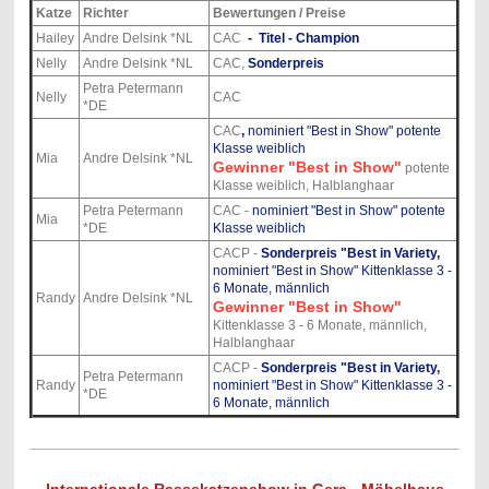
Katze
Richter
Bewertungen / Preise
Hailey
Andre Delsink *NL
CAC
- Titel - Champion
Nelly
Andre Delsink *NL
CAC,
Sonderpreis
Petra Petermann
Nelly
CAC
*DE
CAC
,
nominiert "Best in Show" potente
Klasse weiblich
Mia
Andre Delsink *NL
Gewinner "Best in Show"
potente
Klasse weiblich, Halblanghaar
Petra Petermann
CAC -
nominiert "Best in Show" potente
Mia
*DE
Klasse weiblich
CACP -
Sonderpreis "Best in Variety,
nominiert "Best in Show" Kittenklasse 3 -
6 Monate, männlich
Randy
Andre Delsink *NL
Gewinner "Best in Show"
Kittenklasse 3 - 6 Monate, männlich,
Halblanghaar
CACP -
Sonderpreis "Best in Variety,
Petra Petermann
Randy
nominiert "Best in Show" Kittenklasse 3 -
*DE
6 Monate, männlich