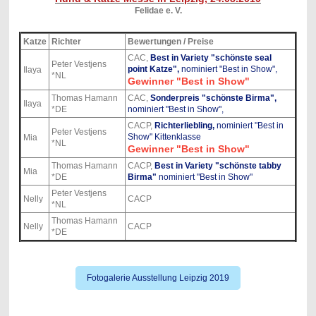
Felidae e. V.
Katze
Richter
Bewertungen / Preise
CAC,
Best in Variety "schönste seal
Peter Vestjens
point Katze",
nominiert "Best in Show",
Ilaya
*NL
Gewinner "Best in Show"
Thomas Hamann
CAC,
Sonderpreis "schönste Birma",
Ilaya
*DE
nominiert "Best in Show",
CACP,
Richterliebling,
nominiert "Best in
Peter Vestjens
Show" Kittenklasse
Mia
*NL
Gewinner "Best in Show"
Thomas Hamann
CACP,
Best in Variety
"schönste tabby
Mia
*DE
Birma"
nominiert "Best in Show"
Peter Vestjens
Nelly
CACP
*NL
Thomas Hamann
Nelly
CACP
*DE
Fotogalerie Ausstellung Leipzig 2019