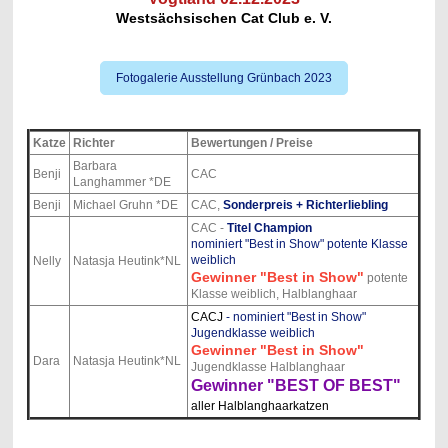
Westsächsischen Cat Club e. V.
Fotogalerie Ausstellung Grünbach 2023
Katze
Richter
Bewertungen / Preise
Barbara
Benji
CAC
Langhammer *DE
Benji
Michael Gruhn *DE
CAC,
Sonderpreis + Richterliebling
CAC -
Titel Champion
nominiert "Best in Show" potente Klasse
weiblich
Nelly
Natasja Heutink*NL
Gewinner "Best in Show"
potente
Klasse weiblich, Halblanghaar
CACJ
- nominiert "Best in Show"
Jugendklasse weiblich
Gewinner "Best in Show"
Dara
Natasja Heutink*NL
Jugendklasse Halblanghaar
Gewinner "BEST OF BEST"
aller Halblanghaarkatzen