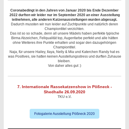
Coronabedingt in den Jahren von Januar 2020 bis Ende Dezember
2022 durften wir leider nur im September 2020 an einer Ausstellung
teilnehmen, alle anderen Katzenausstellungen wurden abgesagt.
Dadurch mussten wir nun leider auf Zuchtpunkte und natürlich deren
Championtitel verzichten.
Das ist so so schade, denn all unsere Mädels haben perfekte typische
Birma Abzeichen, Fellqualität top, Augenfarbe perfekt und alle hätten
ohne Weiteres ihre Punkte erhalten und sogar den dazugehörigen
Championtitel.
Naja, für unsere Hailey, Ilaya, Nelly & Mia und Katerchen Randy hat es
was Positives, sie hatten keinen Ausstellungsstress und durften Zuhause
bleiben.
Von daher alles gut :)
7. Internationale Rassekatzenshow in Pößneck -
Shedhalle 26.09.2020
TKU e.V.
Fotogalerie Ausstellung Pößneck 2020