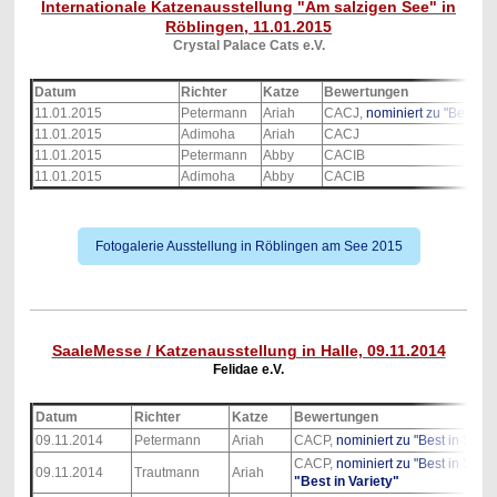
Internationale Katzenausstellung "Am salzigen See" in
Röblingen, 11.01.2015
Crystal Palace Cats e.V.
Datum
Richter
Katze
Bewertungen
11.01.2015
Petermann
Ariah
CACJ,
nominiert zu "Best in
11.01.2015
Adimoha
Ariah
CACJ
11.01.2015
Petermann
Abby
CACIB
11.01.2015
Adimoha
Abby
CACIB
Fotogalerie Ausstellung in Röblingen am See 2015
SaaleMesse / Katzenausstellung in Halle, 09.11.2014
Felidae e.V.
Datum
Richter
Katze
Bewertungen
09.11.2014
Petermann
Ariah
CACP,
nominiert zu "Best in Show
CACP,
nominiert zu "Best in Show
09.11.2014
Trautmann
Ariah
"Best in Variety"