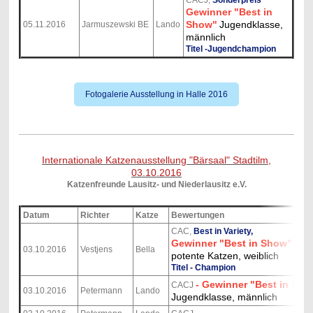
CACJ,
Sonderpreis
Gewinner "Best in
Show"
Jugendklasse,
05.11.2016
Jarmuszewski BE
Lando
männlich
Titel -Jugendchampion
Fotogalerie Ausstellung in Halle 2016
Internationale Katzenausstellung "Bärsaal" Stadtilm,
03.10.2016
Katzenfreunde Lausitz- und Niederlausitz e.V.
Datum
Richter
Katze
Bewertungen
CAC,
Best in Variety,
Gewinner "Best in Show"
03.10.2016
Vestjens
Bella
potente Katzen, weiblich
Titel - Champion
- Gewinner "Best in Sho
CACJ
03.10.2016
Petermann
Lando
Jugendklasse, männlich