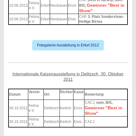
CAP,
Best in Variety, nom.
Felina
Gewinner "Best in
10.06.2012
Erfurt
Neubauer
Enzo
BIS,
e.V.
Show"
Felina
CAP,
3. Platz Sondershow -
10.06.2012
Erfurt
Neubauer
Elvis
e.V.
Heilige Birma
Fotogalerie Ausstellung in Erfurt 2012
Internationale Katzenausstellung in Delitzsch, 30. Oktober
2011
Verein
Richter
Katze
Datum
Ort
Bewertung
CACJ,
nom. BIS,
Felina
Gewinner "Best in
30.10.2011
Delitzsch
Keilich
Enzo
e.V.
Show"
Felina
30.10.2011
Delitzsch
Keilich
Elvis
CACJ
e.V.