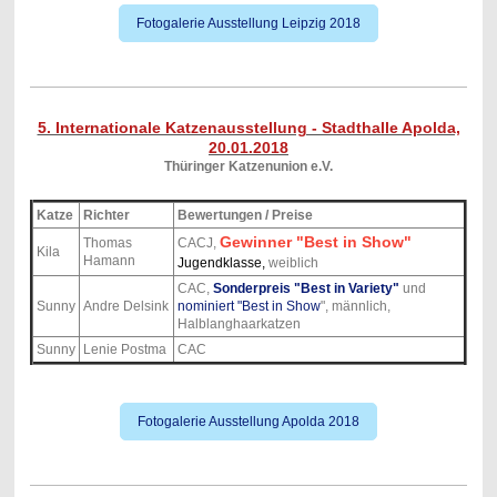
Fotogalerie Ausstellung Leipzig 2018
5. Internationale Katzenausstellung - Stadthalle Apolda,
20.01.2018
Thüringer Katzenunion e.V.
Katze
Richter
Bewertungen / Preise
Gewinner "Best in Show"
Thomas
CACJ,
Kila
Hamann
Jugendklasse,
weiblich
CAC,
Sonderpreis "Best in Variety"
und
Sunny
Andre Delsink
nominiert "Best in Show
", männlich,
Halblanghaarkatzen
Sunny
Lenie Postma
CAC
Fotogalerie Ausstellung Apolda 2018