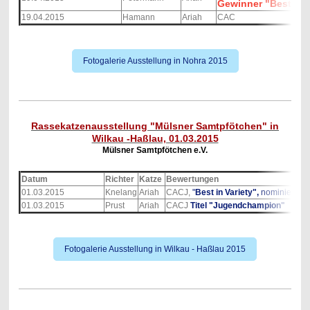
Gewinner "Best in
19.04.2015
Hamann
Ariah
CAC
Fotogalerie Ausstellung in Nohra 2015
Rassekatzenausstellung "Mülsner Samtpfötchen" in
Wilkau -Haßlau, 01.03.2015
Mülsner Samtpfötchen e.V.
Datum
Richter
Katze
Bewertungen
01.03.2015
Knelang
Ariah
CACJ,
"
Best in Variety",
nominiert zu
01.03.2015
Prust
Ariah
CACJ
Titel "Jugendchampion"
Fotogalerie Ausstellung in Wilkau - Haßlau 2015