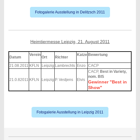
Fotogalerie Ausstellung in Delitzsch 2011
Heimtiermesse Leipzig, 21. August 2011
Verein
Katze
Bewertung
Datum
Ort
Richter
21.08.2011
KFLN
Leipzig
Lambrechts
Enzo
CACP
CACP,
Best in Variety,
nom. BIS
21.0.82011
KFLN
Leipzig
P. Vestjens
Elvis
Gewinner "Best in
Show"
Fotogalerie Ausstellung in Leipzig 2011