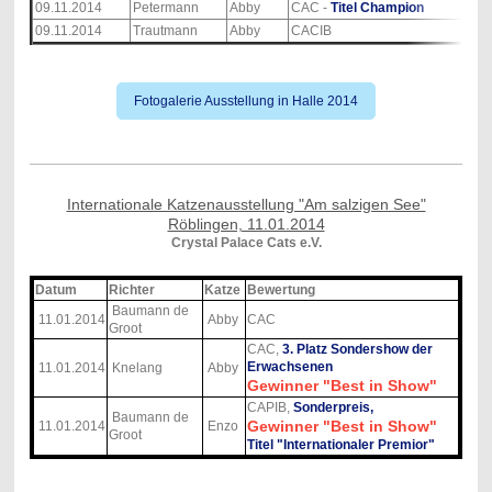
09.11.2014
Petermann
Abby
CAC -
Titel Champion
09.11.2014
Trautmann
Abby
CACIB
Fotogalerie Ausstellung in Halle 2014
Internationale Katzenausstellung "Am salzigen See"
Röblingen, 11.01.2014
Crystal Palace Cats e.V.
Datum
Richter
Katze
Bewertung
Baumann de
11.01.2014
Abby
CAC
Groot
CAC,
3. Platz Sondershow der
Erwachsenen
11.01.2014
Knelang
Abby
Gewinner "Best in Show"
CAPIB,
Sonderpreis,
Baumann de
Gewinner "Best in Show"
11.01.2014
Enzo
Groot
Titel "Internationaler Premior"