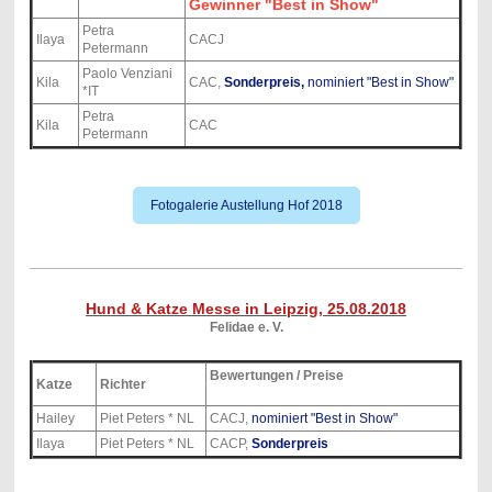
Gewinner "Best in Show"
Petra
Ilaya
CACJ
Petermann
Paolo Venziani
Kila
CAC,
Sonderpreis,
nominiert "Best in Show"
*IT
Petra
Kila
CAC
Petermann
Fotogalerie Austellung Hof 2018
Hund & Katze Messe in Leipzig, 25.08.2018
Felidae e. V.
Bewertungen / Preise
Katze
Richter
Hailey
Piet Peters * NL
CACJ,
nominiert "Best in Show"
Ilaya
Piet Peters * NL
CACP,
Sonderpreis