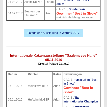
CAC,
nominiert zu "Best in
04.02.2017
Achim Kölzer
Lando
Show"
CAGCIB,
Sonderpreis
Bea van der
Gewinner "Best in Show"
04.02.2017
Ariah
Sluiszen *BE
weiblich Halblanghaarkatzen
Fotogalerie Ausstellung in Werdau 2017
Internationale Katzenausstellung "Saalemesse Halle"
05.11.2016
Crystal Palace Cat e.V.
Datum
Richter
Katze
Bewertungen
CACIB,
nominiert zu "Best
in Show"
05.11.2016
Melnikova BLR
Ariah
Gewinner "Best in
Show"
CACIB ,
Titel -
05.11.2016
Hufschmidt GER
Ariah
Internationaler Champion