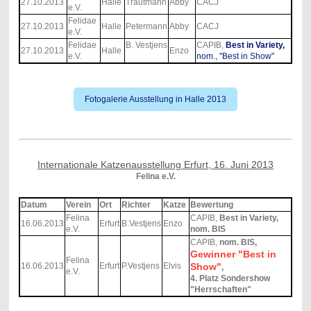
27.10.2013
Halle
Trautmann
Abby
CACJ
e.V.
Felidae
27.10.2013
Halle
Petermann
Abby
CACJ
e.V.
Felidae
B. Vestjens
CAPIB,
Best in Variety,
27.10.2013
Halle
Enzo
e.V.
nom., "Best in Show"
Fotogalerie Ausstellung in Halle 2013
Internationale Katzenausstellung Erfurt, 16. Juni 2013
Felina e.V.
Datum
Verein
Ort
Richter
Katze
Bewertung
Felina
CAPIB,
Best in Variety,
16.06.2013
Erfurt
B.Vestjens
Enzo
e.V.
nom. BIS
CAPIB,
nom. BIS,
Gewinner "Best in
Felina
16.06.2013
Erfurt
P.Vestjens
Elvis
Show"
,
e.V.
4. Platz Sondershow
"Herrschaften"