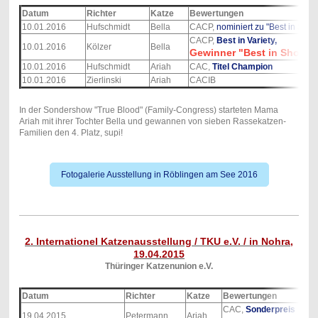
Datum
Richter
Katze
Bewertungen
10.01.2016
Hufschmidt
Bella
CACP,
nominiert zu "Best in Sho
CACP,
Best in Variety,
10.01.2016
Kölzer
Bella
Gewinner "Best in Show"
10.01.2016
Hufschmidt
Ariah
CAC,
Titel Champion
10.01.2016
Zierlinski
Ariah
CACIB
In der Sondershow "True Blood" (Family-Congress) starteten Mama
Ariah mit ihrer Tochter Bella und gewannen von sieben Rassekatzen-
Familien den 4. Platz, supi!
Fotogalerie Ausstellung in Röblingen am See 2016
2. Internationel Katzenausstellung / TKU e.V. / in Nohra,
19.04.2015
Thüringer Katzenunion e.V.
Datum
Richter
Katze
Bewertungen
CAC,
Sonderpreis
19.04.2015
Petermann
Ariah