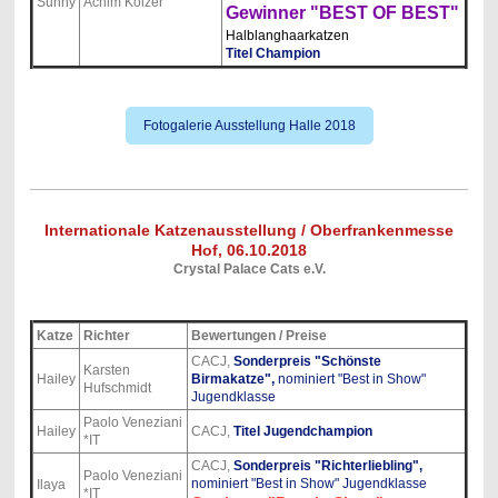
Sunny
Achim Kölzer
Gewinner "BEST OF BEST"
Halblanghaarkatzen
Titel Champion
Fotogalerie Ausstellung Halle 2018
Internationale Katzenausstellung / Oberfrankenmesse
Hof, 06.10.2018
Crystal Palace Cats e.V.
Katze
Richter
Bewertungen / Preise
CACJ,
Sonderpreis "Schönste
Karsten
Hailey
Birmakatze",
nominiert "Best in Show"
Hufschmidt
Jugendklasse
Paolo Veneziani
Hailey
CACJ,
Titel Jugendchampion
*IT
CACJ,
Sonderpreis "Richterliebling",
Paolo Veneziani
nominiert "Best in Show" Jugendklasse
Ilaya
*IT