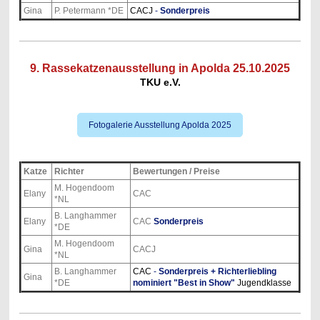
Gina
P. Petermann *DE
CACJ
-
Sonderpreis
9. Rassekatzenausstellung in Apolda 25.10.2025
TKU e.V.
Fotogalerie Ausstellung Apolda 2025
Katze
Richter
Bewertungen / Preise
M. Hogendoom
Elany
CAC
*NL
B. Langhammer
Elany
CAC
Sonderpreis
*DE
M. Hogendoom
Gina
CACJ
*NL
B. Langhammer
CAC
-
Sonderpreis + Richterliebling
Gina
*DE
nominiert "Best in Show"
Jugendklasse