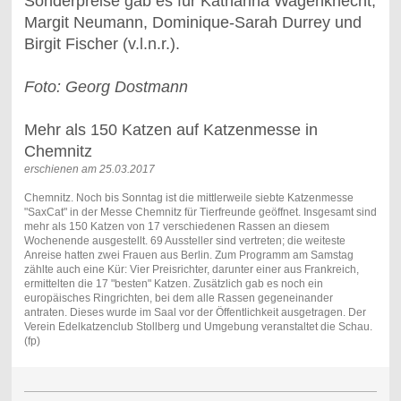
Sonderpreise gab es für Katharina Wagenknecht,
Margit Neumann, Dominique-Sarah Durrey und
Birgit Fischer (v.l.n.r.).
Foto: Georg Dostmann
Mehr als 150 Katzen auf Katzenmesse in
Chemnitz
erschienen am 25.03.2017
Chemnitz. Noch bis Sonntag ist die mittlerweile siebte Katzenmesse
"SaxCat" in der Messe Chemnitz für Tierfreunde geöffnet. Insgesamt sind
mehr als 150 Katzen von 17 verschiedenen Rassen an diesem
Wochenende ausgestellt. 69 Aussteller sind vertreten; die weiteste
Anreise hatten zwei Frauen aus Berlin. Zum Programm am Samstag
zählte auch eine Kür: Vier Preisrichter, darunter einer aus Frankreich,
ermittelten die 17 "besten" Katzen. Zusätzlich gab es noch ein
europäisches Ringrichten, bei dem alle Rassen gegeneinander
antraten. Dieses wurde im Saal vor der Öffentlichkeit ausgetragen. Der
Verein Edelkatzenclub Stollberg und Umgebung veranstaltet die Schau.
(fp)