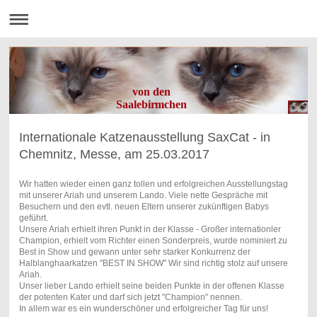
von den
Saalebirmchen
Internationale Katzenausstellung SaxCat - in
Chemnitz, Messe, am 25.03.2017
Wir hatten wieder einen ganz tollen und erfolgreichen Ausstellungstag
mit unserer Ariah und unserem Lando. Viele nette Gespräche mit
Besuchern und den evtl. neuen Eltern unserer zukünftigen Babys
geführt.
Unsere Ariah erhielt ihren Punkt in der Klasse - Großer internationler
Champion, erhielt vom Richter einen Sonderpreis, wurde nominiert zu
Best in Show und gewann unter sehr starker Konkurrenz der
Halblanghaarkatzen "BEST IN SHOW" Wir sind richtig stolz auf unsere
Ariah.
Unser lieber Lando erhielt seine beiden Punkte in der offenen Klasse
der potenten Kater und darf sich jetzt "Champion" nennen.
In allem war es ein wunderschöner und erfolgreicher Tag für uns!