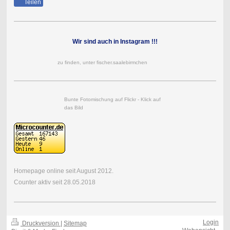
Teilen
Wir sind auch in Instagram !!!
zu finden, unter fischer.saalebirmchen
Bunte Fotomischung auf Flickr - Klick auf
das Bild
Homepage online seit August 2012.
Counter aktiv seit 28.05.2018
Login
Druckversion
|
Sitemap