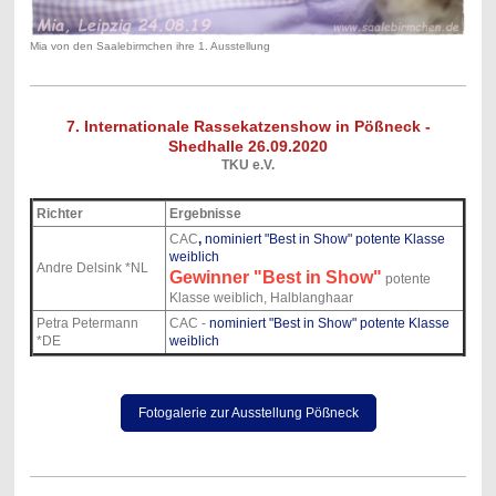
Mia von den Saalebirmchen ihre 1. Ausstellung
7. Internationale Rassekatzenshow in Pößneck -
Shedhalle 26.09.2020
TKU e.V.
Richter
Ergebnisse
CAC
,
nominiert "Best in Show" potente Klasse
weiblich
Andre Delsink *NL
Gewinner "Best in Show"
potente
Klasse weiblich, Halblanghaar
Petra Petermann
CAC -
nominiert "Best in Show" potente Klasse
*DE
weiblich
Fotogalerie zur Ausstellung Pößneck