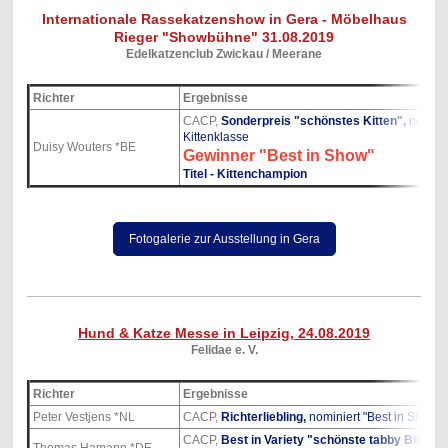
Internationale Rassekatzenshow in Gera - Möbelhaus
Rieger "Showbühne" 31.08.2019
Edelkatzenclub Zwickau / Meerane
Richter
Ergebnisse
CACP,
Sonderpreis "schönstes Kitten",
nominie
Kittenklasse
Duisy Wouters *BE
Gewinner "Best in Show"
Titel - Kittenchampion
Fotogalerie zur Ausstellung in Gera
Hund & Katze Messe in Leipzig, 24.08.2019
Felidae e. V.
Richter
Ergebnisse
Peter Vestjens *NL
CACP,
Richterliebling,
nominiert "Best in Show" 
CACP,
Best in Variety
"schönste tabby Birma"