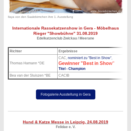
Ilaya von den Saalebirmchen ihre 1. Ausstellung
Internationale Rassekatzenshow in Gera - Möbelhaus
Rieger "Showbühne" 31.08.2019
Edelkatzenclub Zwickau / Meerane
Richter
Ergebnisse
CAC,
nominiert zu "Best in Show",
Gewinner "Best in Show"
Thomas Hamann *DE
Titel - Champion
Bea van der Sluiszen *BE
CACIB
Fotogalerie Ausstellung in Gera
Hund & Katze Messe in Leipzig, 24.08.2019
Felidae e. V.