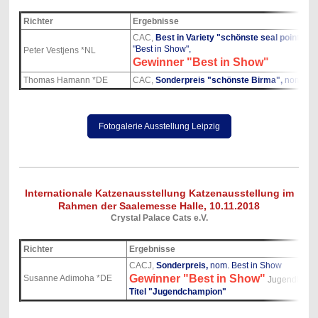
Richter
Ergebnisse
CAC,
Best in Variety "schönste seal point Kat
"Best in Show",
Peter Vestjens *NL
Gewinner "Best in Show"
Thomas Hamann *DE
CAC,
Sonderpreis "schönste Birma",
nominiert
Fotogalerie Ausstellung Leipzig
Internationale Katzenausstellung Katzenausstellung im
Rahmen der Saalemesse Halle, 10.11.2018
Crystal Palace Cats e.V.
Richter
Ergebnisse
CACJ,
Sonderpreis,
nom. Best in Show
Gewinner "Best in Show"
Susanne Adimoha *DE
Jugendklass
Titel "Jugendchampion"