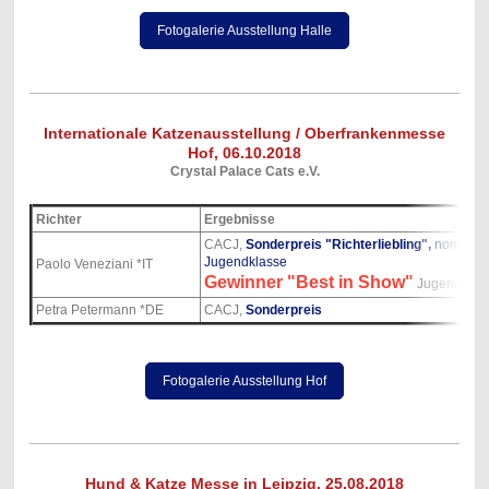
Fotogalerie Ausstellung Halle
Internationale Katzenausstellung / Oberfrankenmesse
Hof, 06.10.2018
Crystal Palace Cats e.V.
Richter
Ergebnisse
CACJ,
Sonderpreis "Richterliebling",
nominiert
Jugendklasse
Paolo Veneziani *IT
Gewinner "Best in Show"
Jugendklas
Petra Petermann *DE
CACJ,
Sonderpreis
Fotogalerie Ausstellung Hof
Hund & Katze Messe in Leipzig, 25.08.2018