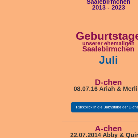
Saalebirmchen
2013 - 2023
Geburtstag
unserer ehemaligen
Saalebirmchen
Juli
D-chen
08.07.16 Ariah & Merl
Rückblick in die Babystube der D-ch
A-chen
22.07.2014 Abby & Qui