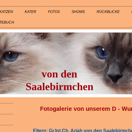
KATZEN
KATER
FOTOS
SHOWS
RÜCKBLICKE
TEBUCH
von den
Saalebirmchen
Fotogalerie von unserem D - Wur
Eltern: Gr.Int.Ch. Ariah von den Saalebirmc