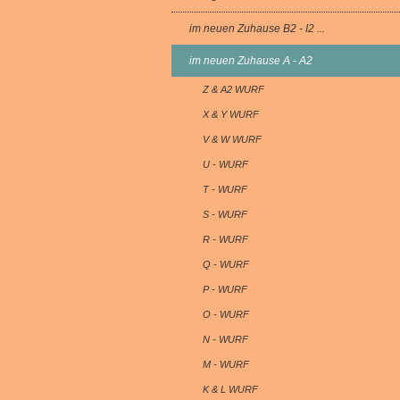
im neuen Zuhause B2 - I2 ...
im neuen Zuhause A - A2
Z & A2 WURF
X & Y WURF
V & W WURF
U - WURF
T - WURF
S - WURF
R - WURF
Q - WURF
P - WURF
O - WURF
N - WURF
M - WURF
K & L WURF