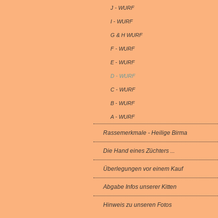
J - WURF
I - WURF
G & H WURF
F - WURF
E - WURF
D - WURF
C - WURF
B - WURF
A - WURF
Rassemerkmale - Heilige Birma
Die Hand eines Züchters ...
Überlegungen vor einem Kauf
Abgabe Infos unserer Kitten
Hinweis zu unseren Fotos