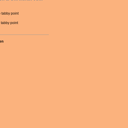
 tabby point
 tabby point
en