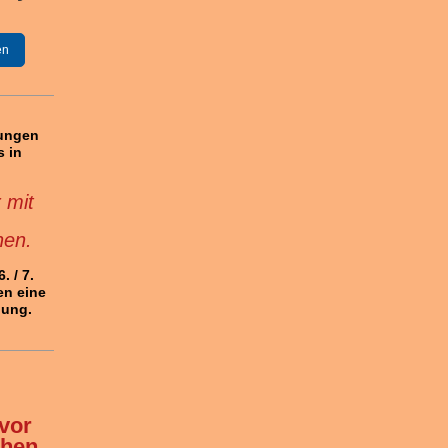
en
rungen
s in
 mit
hen.
. / 7.
en eine
gung.
vor
chen